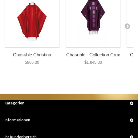
Chasuble Christina
Chasuble - Collection Crux
Cha
$985.00
$1,845.00
Kategorien
Informationen
Ihr Kundenbereich