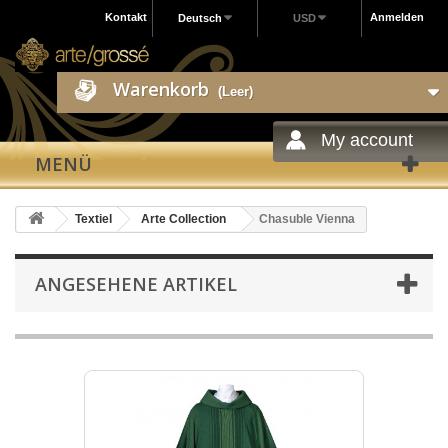
Kontakt
Anmelden
Deutsch
USD
Warenkorb
(Leer)
My account
MENÜ
Textiel
Arte Collection
Chasuble Vienna
ANGESEHENE ARTIKEL