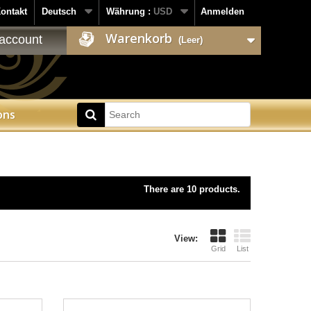
ontakt
Deutsch
Währung :
USD
Anmelden
Warenkorb
account
(Leer)
ons
There are 10 products.
View:
Grid
List