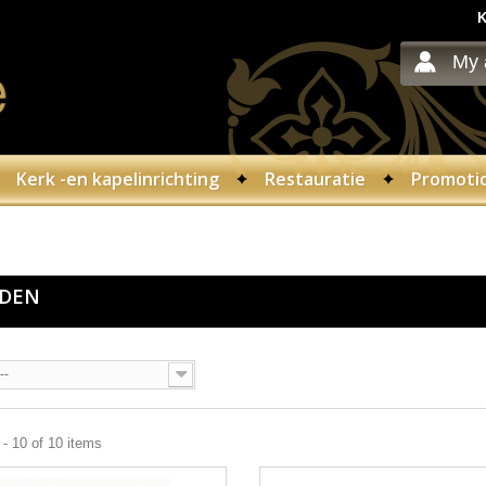
K
My 
Kerk -en kapelinrichting
Restauratie
Promoti
LDEN
--
- 10 of 10 items