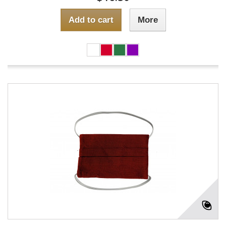
Add to cart
More