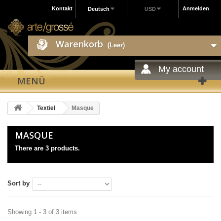
Kontakt
Anmelden
Deutsch
USD
Warenkorb
(Leer)
My account
MENÜ
Textiel
Masque
MASQUE
There are 3 products.
Sort by
Showing 1 - 3 of 3 items