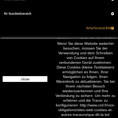
Ihr Kundenbereich
Arte/Grossé BVBA
Monday
8h30-12h 13h-16h30
Wenn Sie diese Website weiterhin
Tuesday
8h30-12h 13h-16h30
besuchen, müssen Sie der
Wednesday
8h30-12h 13h-16h30
Verwendung und dem Schreiben
Thursday
8h30-12h 13h-16h30
von Cookies auf Ihrem
Friday
8h30-12h 13h-16h30
verbundenen Gerät zustimmen.
Saturday
Closed
Diese Cookies (kleine Textdateien)
Sunday
Closed
JOIN US :
ermöglichen es Ihnen, Ihrer
Navigation zu folgen, Ihren
close
Warenkorb zu aktualisieren, Sie bei
Ihrem nächsten Besuch
wiederzuerkennen und Ihre
Verbindung zu sichern. Um mehr zu
erfahren und die Tracer zu
konfigurieren: http://www.cnil.fr/vos-
obligations/sites-web-cookies-et-
autres-traceurs/que-dit-la-loi/
© 2016-2026 arte/grossé. Tous droits réservés.