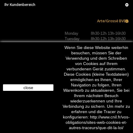
Ihr Kundenbereich
Arte/Grossé BVBA
Monday
8h30-12h 13h-16h30
Tuesday
8h30-12h 13h-16h30
Wednesday
8h30-12h 13h-16h30
Wenn Sie diese Website weiterhin
Thursday
8h30-12h 13h-16h30
besuchen, müssen Sie der
Friday
8h30-12h 13h-16h30
Verwendung und dem Schreiben
Saturday
Closed
von Cookies auf Ihrem
Sunday
Closed
JOIN US :
verbundenen Gerät zustimmen.
Diese Cookies (kleine Textdateien)
ermöglichen es Ihnen, Ihrer
Navigation zu folgen, Ihren
close
Warenkorb zu aktualisieren, Sie bei
Ihrem nächsten Besuch
wiederzuerkennen und Ihre
Verbindung zu sichern. Um mehr zu
erfahren und die Tracer zu
konfigurieren: http://www.cnil.fr/vos-
© 2016-2026 arte/grossé. Tous droits réservés.
obligations/sites-web-cookies-et-
autres-traceurs/que-dit-la-loi/