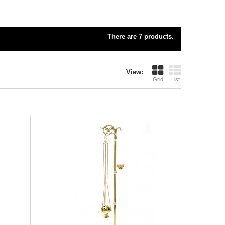
There are 7 products.
View:
Grid
List