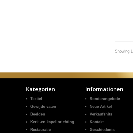
Showing 1 
Kategorien
Informationen
Textiel
Sonderangebote
Gewijde vaten
Neue Artikel
Beelden
Verkaufshits
Kerk -en kapelinrichting
Kontakt
Restauratie
Geschiedenis