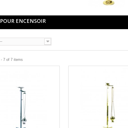
 POUR ENCENSOIR
--
- 7 of 7 items