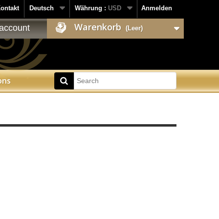
ontakt
Deutsch
Währung :
USD
Anmelden
Warenkorb
account
(Leer)
ons