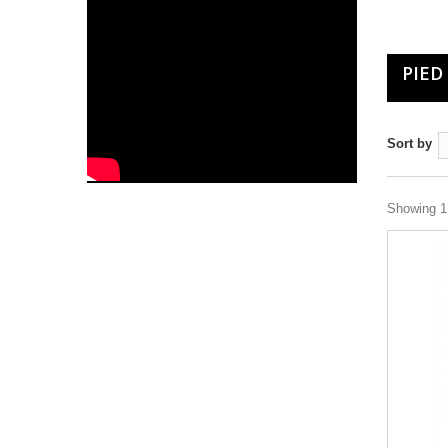
PIED
Sort by
Showing 1 