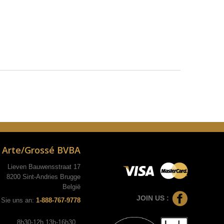
Arte/Grossé BVBA
Lieven Bauwensstraat 17
8200 Sint-Andries Brugge
België
JOIN US :
 Sie uns an:
1-888-767-9778
8h30-12h 13h-16h30