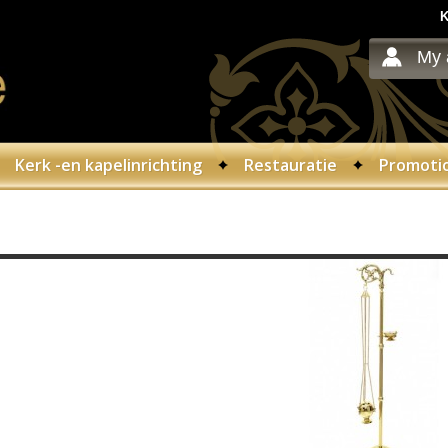
K
My 
Kerk -en kapelinrichting
Restauratie
Promoti