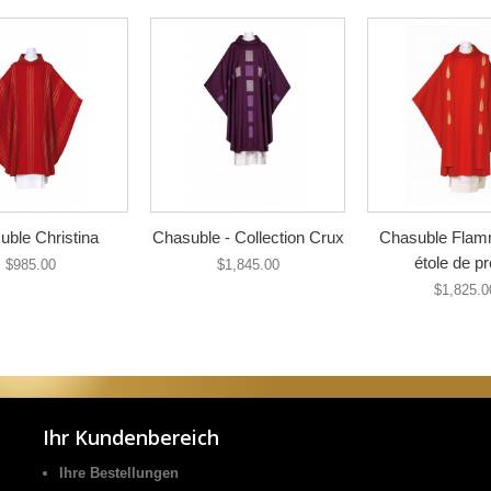
uble Christina
Chasuble - Collection Crux
Chasuble Flam
étole de pr
$985.00
$1,845.00
$1,825.0
Ihr Kundenbereich
Ihre Bestellungen