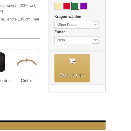
andgeweven. (60% wol,
e)
Kragen wählen
 cm, lengte 135 cm; met
Ohne Kragen
Futter
Nein
Add to cart
 de...
Cintre