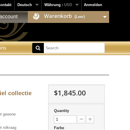
ontakt
Deutsch
Währung :
USD
Anmelden
Warenkorb
account
(Leer)
ons
$1,845.00
iel collectie
Quantity
t gewone
 rolkraag
Farbe