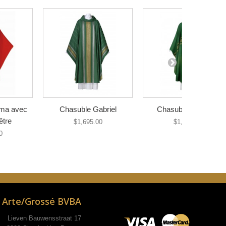
ma avec
Chasuble Gabriel
Chasuble Jacobus
être
$1,695.00
$1,585.00
0
Arte/Grossé BVBA
Lieven Bauwensstraat 17