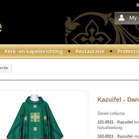
K
My 
Kerk -en kapelinrichting
Restauratie
Promoti
ectie
Kazuifel - Dan
Daniel collectie
101-8911
-
Kazuifel
me
halsafwerking
102-8911
-
Kazuifel
met