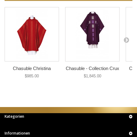
Chasuble Christina
Chasuble - Collection Crux
Cha
$985.00
$1,845.00
Kategorien
Informationen