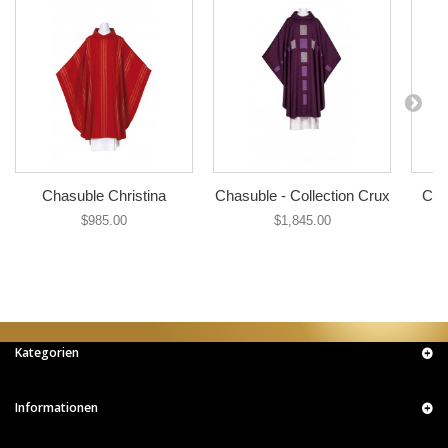
Chasuble Christina
Chasuble - Collection Crux
Cha
$985.00
$1,845.00
Kategorien
Informationen