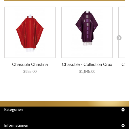
Chasuble Christina
Chasuble - Collection Crux
Cha
$985.00
$1,845.00
Kategorien
Informationen