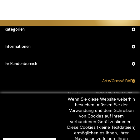
Kategorien
Informationen
Ihr Kundenbereich
Arte/Grossé BVBA
Monday
8h30-12h 13h-16h30
Wenn Sie diese Website weiterhin
Tuesday
8h30-12h 13h-16h30
besuchen, müssen Sie der
Wednesday
8h30-12h 13h-16h30
Verwendung und dem Schreiben
Thursday
8h30-12h 13h-16h30
von Cookies auf Ihrem
Friday
8h30-12h 13h-16h30
verbundenen Gerät zustimmen.
Saturday
Closed
Diese Cookies (kleine Textdateien)
Sunday
Closed
JOIN US :
ermöglichen es Ihnen, Ihrer
Navigation zu folgen, Ihren