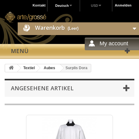
Kontakt
Anmelden
Deutsch
USD
Warenkorb
(Leer)
My account
MENÜ
Textiel
Aubes
Surplis Dora
ANGESEHENE ARTIKEL