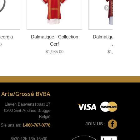
eorgia
Dalmatique - Collection
Dalmatique - Collection
Cerf
JHS
0
$1,935.00
$1,145.00
Arte/Grossé BVBA
Lieven Bauwensstraat 17
8200 Sint-Andries Brugge
België
JOIN US :
 Sie uns an:
1-888-767-9778
8h30-12h 13h-16h30