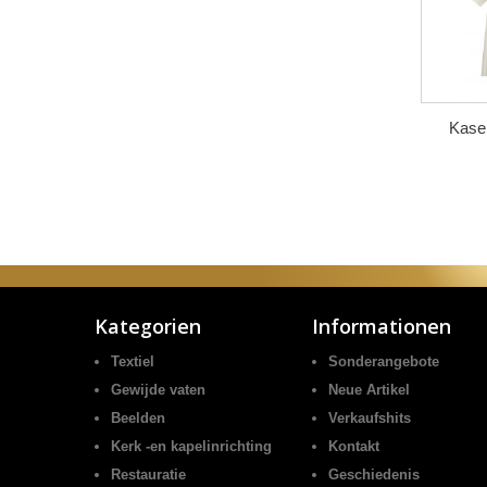
Kasel
Kategorien
Informationen
Textiel
Sonderangebote
Gewijde vaten
Neue Artikel
Beelden
Verkaufshits
Kerk -en kapelinrichting
Kontakt
Restauratie
Geschiedenis