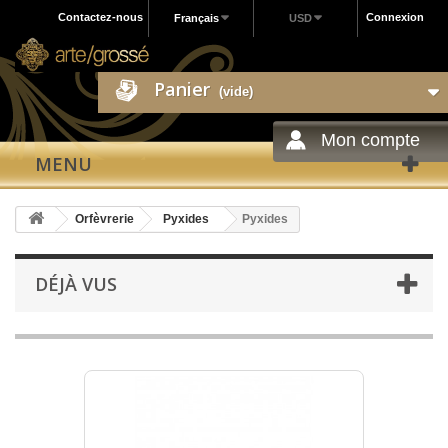
Contactez-nous
Connexion
Français
USD
Panier
(vide)
Mon compte
MENU
Orfèvrerie
Pyxides
Pyxides
DÉJÀ VUS