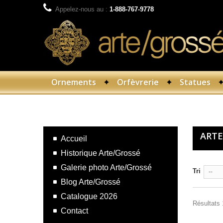
Appelez-nous au :
1-888-767-9778
Ornements
Orfèvrerie
Statues
Ornements
Arte Collection
ARTE
Accueil
Historique Arte/Grossé
Galerie photo Arte/Grossé
Tri
--
Blog Arte/Grossé
Catalogue 2026
Résultats 
Contact