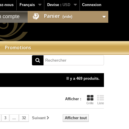
ez-nous
Français
Devise :
USD
Connexion
Panier
 compte
(vide)
Promotions
Il y a 469 produits.
Afficher :
Grille
Liste
3
...
32
Suivant
Afficher tout