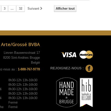
3
...
32
Suivant
Afficher tout
Arte/Grossé BVBA
Lieven Bauwensstraat 17
8200 Sint-Andries Brugge
België
REJOIGNEZ-NOUS :
ez-nous au :
1-888-767-9778
8h30-12h 13h-16h30
8h30-12h 13h-16h30
i
8h30-12h 13h-16h30
8h30-12h 13h-16h30
i
8h30-12h 13h-16h30
Fermé
he
Fermé