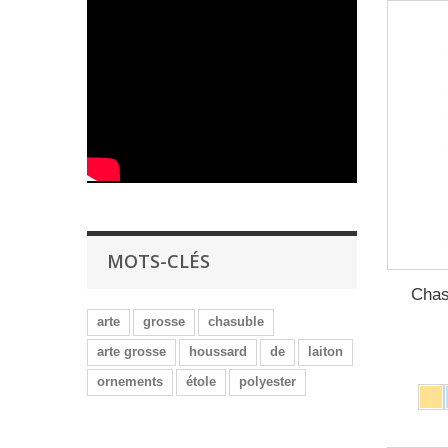
MOTS-CLÉS
Chas
arte
grosse
chasuble
arte grosse
houssard
de
laiton
ornements
étole
polyester