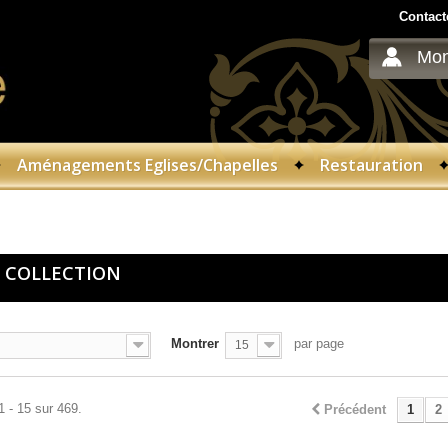
Contact
Mon
Aménagements Eglises/Chapelles
Restauration
 COLLECTION
Montrer
par page
15
1 - 15 sur 469.
Précédent
1
2