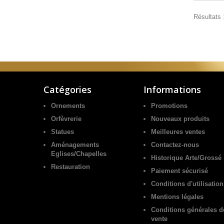
Résultats 
Catégories
Informations
Ornements
Promotions
Orfèvrerie
Nouveaux produits
Statues
Meilleures ventes
Aménagements
Contactez-nous
Eglises/Chapelles
Historique Arte/Grossé
Restauration
Paiement sécurisé
Conditions d'utilisation
Mentions légales
Conditions générales d
vente