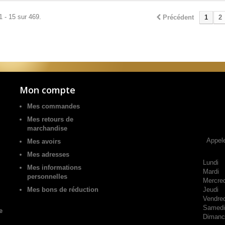
1 - 15 sur 469.
Précédent
1
2
Mon compte
Mes commandes
Mes retours de
marchandise
Appel
Mes avoirs
Mes adresses
Lundi
Mes informations
Mardi
personnelles
Mercred
Mes bons de réduction
Jeudi
Vendred
Samedi
e
Dimanc