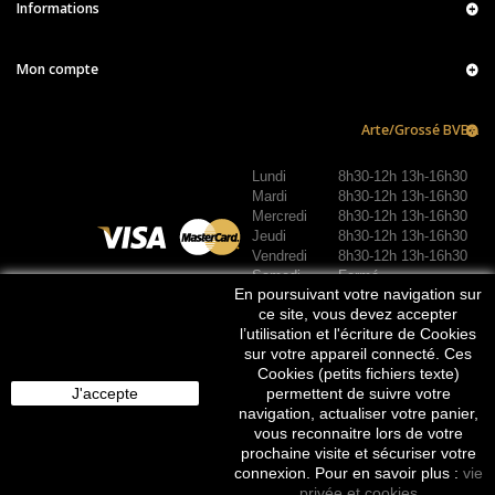
Informations
Mon compte
Arte/Grossé BVBA
Lundi
8h30-12h 13h-16h30
Mardi
8h30-12h 13h-16h30
Mercredi
8h30-12h 13h-16h30
Jeudi
8h30-12h 13h-16h30
Vendredi
8h30-12h 13h-16h30
Samedi
Fermé
En poursuivant votre navigation sur
Dimanche
Fermé
REJOIGNEZ-NOUS :
ce site, vous devez accepter
l’utilisation et l'écriture de Cookies
sur votre appareil connecté. Ces
Cookies (petits fichiers texte)
J'accepte
permettent de suivre votre
navigation, actualiser votre panier,
vous reconnaitre lors de votre
prochaine visite et sécuriser votre
connexion. Pour en savoir plus :
vie
privée et cookies