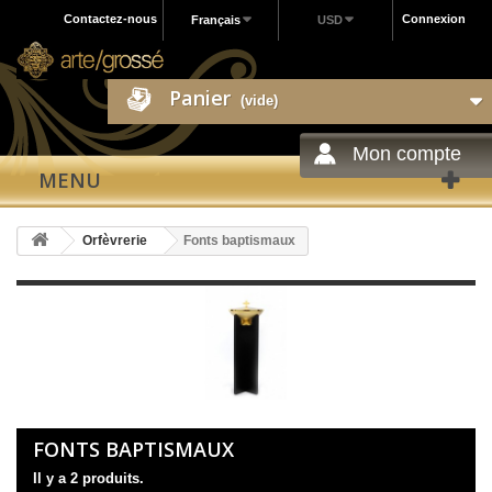
Contactez-nous
Connexion
Français
USD
Panier
(vide)
Mon compte
MENU
Orfèvrerie
Fonts baptismaux
FONTS BAPTISMAUX
Il y a 2 produits.