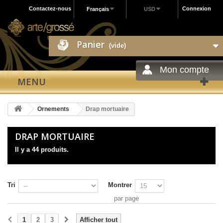
Contactez-nous
Connexion
Français
USD
Panier
(vide)
Mon compte
MENU
Ornements
Drap mortuaire
DRAP MORTUAIRE
Il y a 44 produits.
Tri
Montrer
par page
1
2
3
Afficher tout