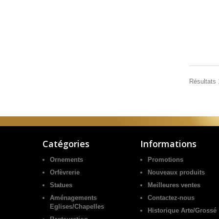
Résultats 1
Catégories
Informations
Ornements
Promotions
Orfèvrerie
Nouveaux produits
Statues
Meilleures ventes
Aménagements
Contactez-nous
Eglises/Chapelles
Historique Arte/Grossé