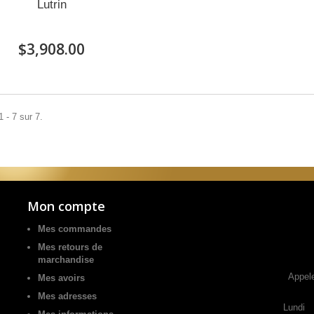
Lutrin
$3,908.00
 - 7 sur 7.
Mon compte
Mes commandes
Mes retours de
marchandise
Appel
Mes avoirs
Mes adresses
Lundi