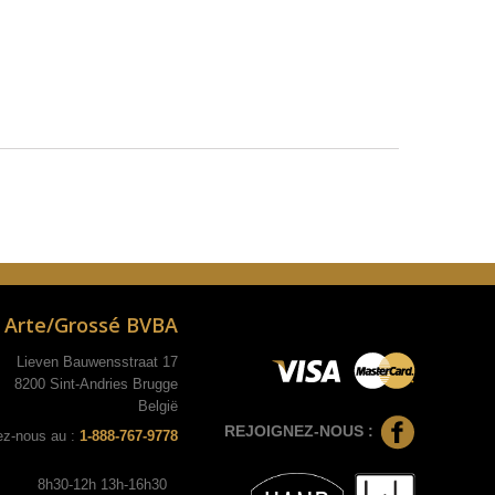
Arte/Grossé BVBA
Lieven Bauwensstraat 17
8200 Sint-Andries Brugge
België
REJOIGNEZ-NOUS :
ez-nous au :
1-888-767-9778
8h30-12h 13h-16h30