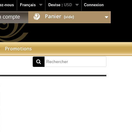
ez-nous
Français
Devise :
USD
Connexion
Panier
 compte
(vide)
Promotions