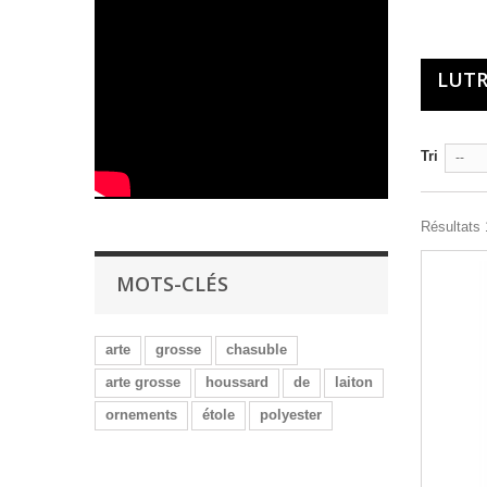
LUT
Tri
--
Résultats 1
MOTS-CLÉS
arte
grosse
chasuble
arte grosse
houssard
de
laiton
ornements
étole
polyester