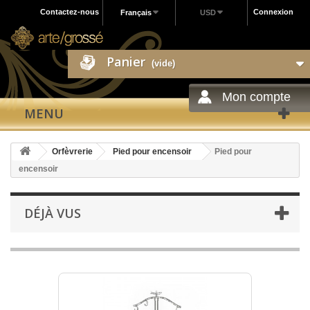
Contactez-nous
Connexion
Français
USD
Panier
(vide)
Mon compte
MENU
Orfèvrerie
Pied pour encensoir
Pied pour
encensoir
DÉJÀ VUS