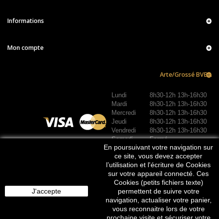
Informations
Mon compte
Arte/Grossé BVBA
Lundi
8h30-12h 13h-16h30
Mardi
8h30-12h 13h-16h30
Mercredi
8h30-12h 13h-16h30
Jeudi
8h30-12h 13h-16h30
Vendredi
8h30-12h 13h-16h30
Samedi
Fermé
En poursuivant votre navigation sur
Dimanche
Fermé
REJOIGNEZ-NOUS :
ce site, vous devez accepter
l’utilisation et l'écriture de Cookies
sur votre appareil connecté. Ces
Cookies (petits fichiers texte)
J'accepte
permettent de suivre votre
navigation, actualiser votre panier,
vous reconnaitre lors de votre
prochaine visite et sécuriser votre