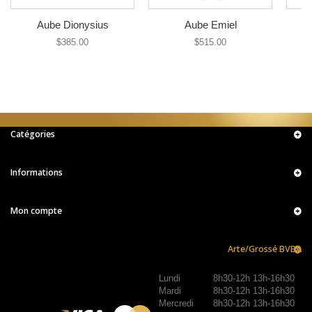
Aube Dionysius
Aube Emiel
$385.00
$515.00
Catégories
Informations
Mon compte
Arte/Grossé BVBA
Lundi
8h30-12h 13h-16h30
Mardi
8h30-12h 13h-16h30
Mercredi
8h30-12h 13h-16h30