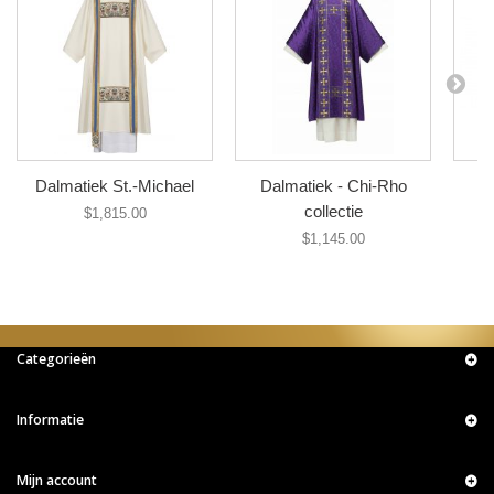
Dalmatiek St.-Michael
Dalmatiek - Chi-Rho
D
collectie
$1,815.00
$1,145.00
Categorieën
Informatie
Mijn account