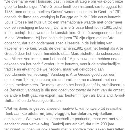
“De overname van Houssard past in onze strategie om via export onze
groei te bestendigen.” Arte Grossé heeft een historiek die teruggaat tot
1783, toen de kunstateliers Grossé werden opgericht in Gent. In 1791
opende de firma een vestiging in
Brugge
en in de 19de eeuw bouwde
Louis Grossé het huis uit tot een internationale waarde met ondermeer
ook een vestiging in Londen. De familie Grossé bleef tot in 1981 actief
in het bedrijf. Toen werden de kunstateliers Grossé overgenomen door
Michel Vernimme. Hij had begin de jaren ’70 zijn eigen atelier Arte
opgericht, dat zich ondermeer specialiseerde in de inrichting van
kapellen en kerken. Sinds de overname in1981 gaat het bedrijf als Arte
Grossé door het leven. Inmiddels staat Marc Schotte, de schoonzoon
van Michel Vernimme, aan het hoofd: “Mijn vrouw en ik hebben ervoor
gekozen om het bedrijf verder uit te bouwen, vanuit de ambachtelijke
traditie en ervaring die we hebben, maar wel gekoppeld aan
voortdurende vernieuwing.” Vandaag is Arte Grossé goed voor een
omzet van 1,2 miljoen euro, die de familiale kmo realiseert met een
tiental medewerkers. De markt waarin het bedrijf actief is, stabiliseert in
de Benelux: vandaag is die nog goed voor zowat de helft van de omzet,
de andere helft gaat via export naar bestemmingen als Duitsland, Groot-
Brittannië en de Verenigde Staten.
“Wat wij doen, is gespecialiseerd maatwerk, van ontwerp tot realisatie.
Denk aan
kazuifels, mijters, vlaggen, kandelaren, wijnkelken
,
enzovoort… We zweren bij ambachtelijke productie, maar wel met veel
aandacht voor vernieuwing. Dankzij ons archief, dat ruim 200 jaar
teruggaat, kunnen we ook steeds met bijzondere zorg zaken
herstellen