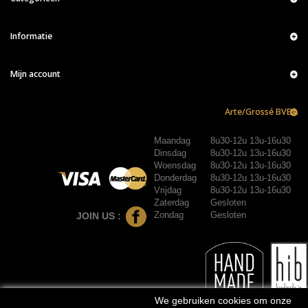
Informatie
Mijn account
Arte/Grossé BVBA
Maandag
8u30-12u 13u-16u30
Dinsdag
8u30-12u 13u-16u30
Woensdag
8u30-12u 13u-16u30
Donderdag
8u30-12u 13u-16u30
Vrijdag
8u30-12u 13u-16u30
Zaterdag
Gesloten
Zondag
Gesloten
JOIN US :
We gebruiken cookies om onze