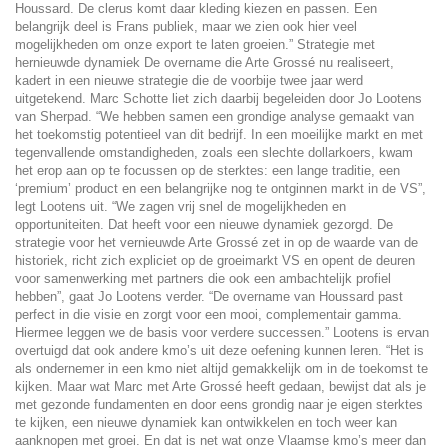
Houssard. De clerus komt daar kleding kiezen en passen. Een
belangrijk deel is Frans publiek, maar we zien ook hier veel
mogelijkheden om onze export te laten groeien.” Strategie met
hernieuwde dynamiek De overname die Arte Grossé nu realiseert,
kadert in een nieuwe strategie die de voorbije twee jaar werd
uitgetekend. Marc Schotte liet zich daarbij begeleiden door Jo Lootens
van Sherpad. “We hebben samen een grondige analyse gemaakt van
het toekomstig potentieel van dit bedrijf. In een moeilijke markt en met
tegenvallende omstandigheden, zoals een slechte dollarkoers, kwam
het erop aan op te focussen op de sterktes: een lange traditie, een
‘premium’ product en een belangrijke nog te ontginnen markt in de VS”,
legt Lootens uit. “We zagen vrij snel de mogelijkheden en
opportuniteiten. Dat heeft voor een nieuwe dynamiek gezorgd. De
strategie voor het vernieuwde Arte Grossé zet in op de waarde van de
historiek, richt zich expliciet op de groeimarkt VS en opent de deuren
voor samenwerking met partners die ook een ambachtelijk profiel
hebben”, gaat Jo Lootens verder. “De overname van
Houssard
past
perfect in die visie en zorgt voor een mooi, complementair gamma.
Hiermee leggen we de basis voor verdere successen.” Lootens is ervan
overtuigd dat ook andere kmo’s uit deze oefening kunnen leren. “Het is
als ondernemer in een kmo niet altijd gemakkelijk om in de toekomst te
kijken. Maar wat Marc met Arte Grossé heeft gedaan, bewijst dat als je
met gezonde fundamenten en door eens grondig naar je eigen sterktes
te kijken, een nieuwe dynamiek kan ontwikkelen en toch weer kan
aanknopen met groei. En dat is net wat onze Vlaamse kmo’s meer dan