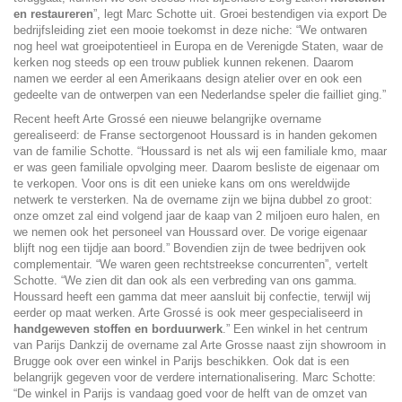
en restaureren
”, legt Marc Schotte uit. Groei bestendigen via export De
bedrijfsleiding ziet een mooie toekomst in deze niche: “We ontwaren
nog heel wat groeipotentieel in Europa en de Verenigde Staten, waar de
kerken nog steeds op een trouw publiek kunnen rekenen. Daarom
namen we eerder al een Amerikaans design atelier over en ook een
gedeelte van de ontwerpen van een Nederlandse speler die failliet ging.”
Recent heeft Arte Grossé een nieuwe belangrijke overname
gerealiseerd: de Franse sectorgenoot
Houssard
is in handen gekomen
van de familie Schotte. “
Houssard
is net als wij een familiale kmo, maar
er was geen familiale opvolging meer. Daarom besliste de eigenaar om
te verkopen. Voor ons is dit een unieke kans om ons wereldwijde
netwerk te versterken. Na de overname zijn we bijna dubbel zo groot:
onze omzet zal eind volgend jaar de kaap van 2 miljoen euro halen, en
we nemen ook het personeel van
Houssard
over. De vorige eigenaar
blijft nog een tijdje aan boord.” Bovendien zijn de twee bedrijven ook
complementair. “We waren geen rechtstreekse concurrenten”, vertelt
Schotte. “We zien dit dan ook als een verbreding van ons gamma.
Houssard heeft een gamma dat meer aansluit bij confectie, terwijl wij
eerder op maat werken. Arte Grossé is ook meer gespecialiseerd in
handgeweven stoffen en borduurwerk
.” Een winkel in het centrum
van Parijs Dankzij de overname zal Arte Grosse naast zijn showroom in
Brugge ook over een winkel in Parijs beschikken. Ook dat is een
belangrijk gegeven voor de verdere internationalisering. Marc Schotte:
“De winkel in Parijs is vandaag goed voor de helft van de omzet van