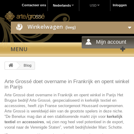
Contacteer ons
Inloggen
Nederlands
USD
Winkelwagen
(leeg)
Mijn account
MENU
Blog
Arte Grossé doet overname in Frankrijk en opent winkel
in Parijs
Arte Grossé doet overname in Frankrijk en opent winkel in Parijs Het
Brugse bedrijf Arte Grossé, gespecialiseerd in kerkelijk textiel en
accessoires, heeft zijn Franse sectorgenoot Houssard overgenomen.
Arte Grossé is wereldwijd één van de grootste spelers in deze niche.
“De Benelux mag dan al een stabiliserende markt zijn voor
kerkelijk
textiel
en
accessoires
, wij zien nog heel veel potentieel in de export,
vooral naar de Verenigde Staten”, vertelt bedrijfsleider Marc Schotte.