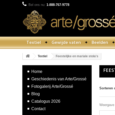
Bel ons nu:
1-888-767-9778
Textiel
Gewijde vaten
Beelden
Textiel
Feestelijke en mariale stola's
FEES
Home
Geschiedenis van Arte/Grossé
Fotogalerij Arte/Grossé
Sorteren 
Blog
Catalogus 2026
Weergave 1
Contact