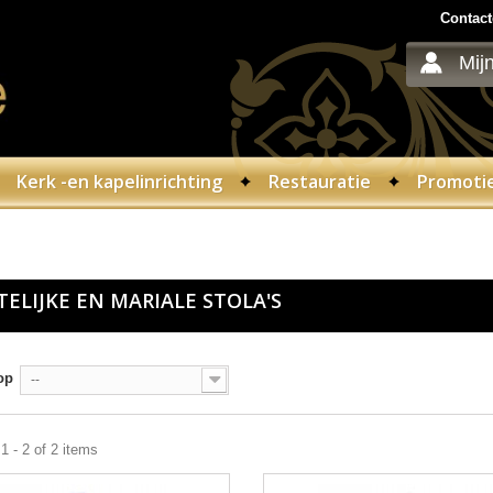
Contact
Mij
Kerk -en kapelinrichting
Restauratie
Promoti
TELIJKE EN MARIALE STOLA'S
op
--
 - 2 of 2 items