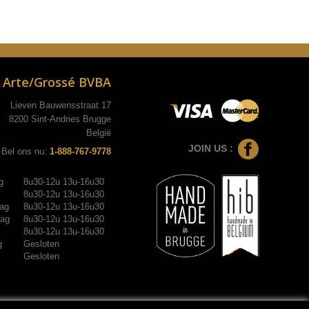
Arte/Grossé BVBA
Lieven Bauwensstraat 17
8200 Sint-Andries Brugge
België
JOIN US :
Bel ons nu:
1-888-767-9778
g
8u30-12u 13u-16u30
8u30-12u 13u-16u30
ag
8u30-12u 13u-16u30
dag
8u30-12u 13u-16u30
8u30-12u 13u-16u30
g
Gesloten
Gesloten