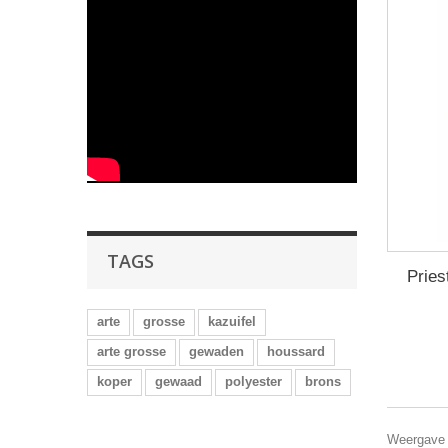
TAGS
Pries
arte
grosse
kazuifel
arte grosse
gewaden
houssard
koper
gewaad
polyester
brons
Weergave 1