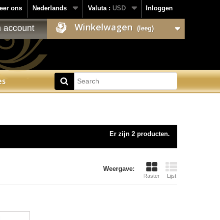
eer ons
Nederlands
Valuta :
USD
Inloggen
Winkelwagen
n account
(leeg)
es
Er zijn 2 producten.
Weergave:
Raster
Lijst